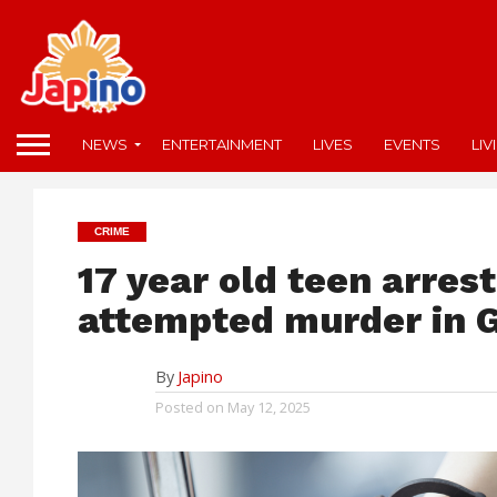
NEWS
ENTERTAINMENT
LIVES
EVENTS
LIV
CRIME
17 year old teen arres
attempted murder in
By
Japino
Posted on
May 12, 2025