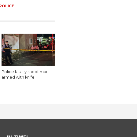
POLICE
Police fatally shoot man
armed with knife
IN TIME!