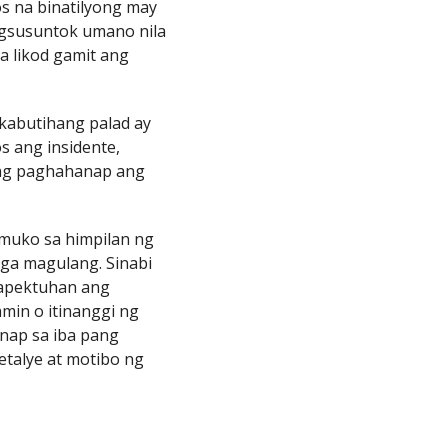
s na binatilyong may
nagsusuntok umano nila
a likod gamit ang
a kabutihang palad ay
s ang insidente,
ng paghahanap ang
muko sa himpilan ng
ga magulang. Sinabi
maapektuhan ang
amin o itinanggi ng
nap sa iba pang
talye at motibo ng