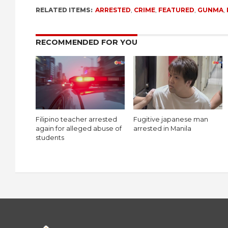
RELATED ITEMS:
ARRESTED
,
CRIME
,
FEATURED
,
GUNMA
,
RECOMMENDED FOR YOU
Filipino teacher arrested
Fugitive japanese man
again for alleged abuse of
arrested in Manila
students