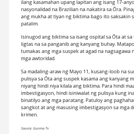
ilang kasamahan upang lapitan ang isang 17-anyo
nasyonalidad na Brazilian na nakatira sa Ōra. Pi
ang mukha at tiyan ng biktima bago ito saksakin s
patalim.
Isinugod ang biktima sa isang ospital sa Ōta at s
ligtas na sa panganib ang kanyang buhay. Matapo
tumakas ang mga suspek at agad na nagsagawa 
mga awtoridad.
Sa madaling-araw ng Mayo 11, kusang-loob na su
pulisya sa Ōta ang suspek kasama ang kanyang m
niyang hindi niya kilala ang biktima. Para hindi 
imbestigasyon, hindi isiniwalat ng pulisya kung in
binatilyo ang mga paratang. Patuloy ang paghaha
sangkot at ang masusing imbestigasyon sa mga de
krimen.
Source: Gunma Tv