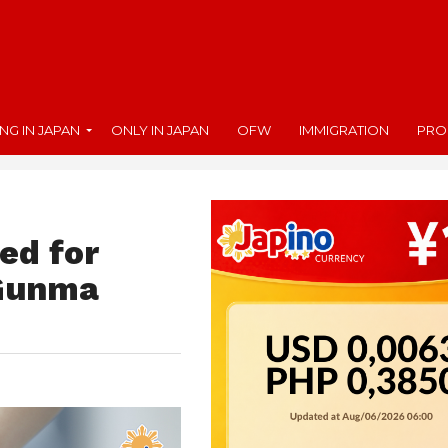
ING IN JAPAN
ONLY IN JAPAN
OFW
IMMIGRATION
PRO
ted for
 Gunma