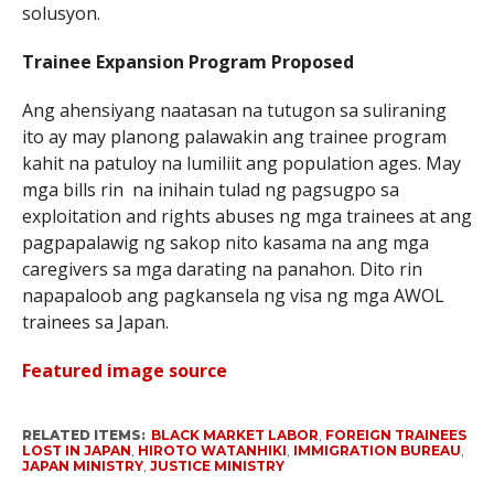
solusyon.
Trainee Expansion Program Proposed
Ang ahensiyang naatasan na tutugon sa suliraning
ito ay may planong palawakin ang trainee program
kahit na patuloy na lumiliit ang population ages. May
mga bills rin na inihain tulad ng pagsugpo sa
exploitation and rights abuses ng mga trainees at ang
pagpapalawig ng sakop nito kasama na ang mga
caregivers sa mga darating na panahon. Dito rin
napapaloob ang pagkansela ng visa ng mga AWOL
trainees sa Japan.
Featured image source
RELATED ITEMS:
BLACK MARKET LABOR
,
FOREIGN TRAINEES
LOST IN JAPAN
,
HIROTO WATANHIKI
,
IMMIGRATION BUREAU
,
JAPAN MINISTRY
,
JUSTICE MINISTRY