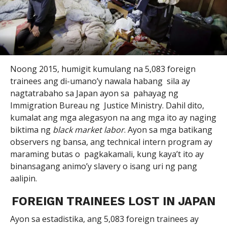
Noong 2015, humigit kumulang na 5,083 foreign
trainees ang di-umano’y nawala habang sila ay
nagtatrabaho sa Japan ayon sa pahayag ng
Immigration Bureau ng Justice Ministry. Dahil dito,
kumalat ang mga alegasyon na ang mga ito ay naging
biktima ng
black market labor
. Ayon sa mga batikang
observers ng bansa, ang technical intern program ay
maraming butas o pagkakamali, kung kaya’t ito ay
binansagang animo’y slavery o isang uri ng pang
aalipin.
FOREIGN TRAINEES LOST IN JAPAN
Ayon sa estadistika, ang 5,083 foreign trainees ay