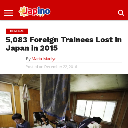
NEWS
ENTERTAINMENT
LIVES
EVENTS
LIVING
ONLY
OFW
IMMIGRATION
PROMO
JOBS
IN
IN
DEAL
GENERAL
JAPAN
JAPAN
5,083 Foreign Trainees Lost in
Japan in 2015
By
Maria Marilyn
Posted on
December 22, 2016