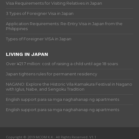
Visa Requirements for Visiting Relatives in Japan
3 Types of Foreigner Visa in Japan
Application Requirements: Re-Entry Visa in Japan from the
Philippines
Types of Foreigner VISA in Japan
LIVING IN JAPAN
Over ¥21.7 million: cost of raising a child until age 18 soars
Japan tightens rules for permanent residency
NAGANO: Explore the Historic Vila Kamakura Festival in Nagano
with Iglus, Nabe, and Sengoku Tradition
English support para sa mga naghahanap ng apartments
English support para sa mga naghahanap ng apartments
Copyright © 2019 MCOM K.K.. All Rights Reserved. V1.1