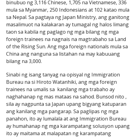
binubuo ng 3,116 Chinese, 1,705 na Vietnamese, 336
mula sa Myanmar, 250 Indonesians at 102 katao mula
sa Nepal. Sa pagtaya ng Japan Ministry, ang ganitong
masalimuot na kalakaran ay tumagal ng halos limang
taon sa kabila ng paglago ng mga bilang ng mga
foreign trainees na nagnais na magtrabaho sa Land
of the Rising Sun. Ang mga foreign nationals mula sa
China ang nanguna sa listahan na may kabuuang
bilang na 3,000.
Sinabi ng isang tanyag na opisyal ng Immigration
Bureau na si Hiroto Watanhiki, ang mga foreign
trainees na umalis sa kanilang mga trabaho ay
naghahanap ng mas mataas na sahod. Bunsod nito ,
sila ay nagpunta sa Japan upang bigyang katuparan
ang kanilang mga pangarap. Sa paglipas ng mga
panahon, ito ay lumalala at ang Immigration Bureau
ay humahanap ng mga karampatang solusyon upang
ito ay maitama at malapatan ng karampatang