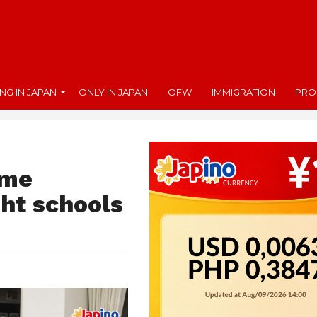
ING IN JAPAN
ONLY IN JAPAN
OFW
IMMIGRATION
PRO
ome
ght schools