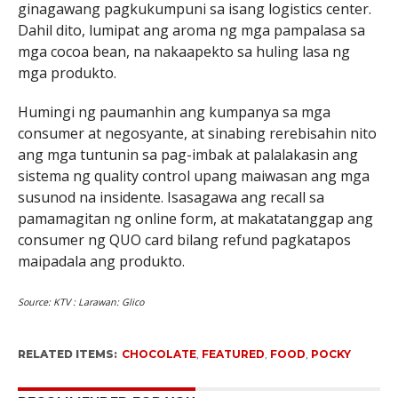
ginagawang pagkukumpuni sa isang logistics center.
Dahil dito, lumipat ang aroma ng mga pampalasa sa
mga cocoa bean, na nakaapekto sa huling lasa ng
mga produkto.
Humingi ng paumanhin ang kumpanya sa mga
consumer at negosyante, at sinabing rerebisahin nito
ang mga tuntunin sa pag-imbak at palalakasin ang
sistema ng quality control upang maiwasan ang mga
susunod na insidente. Isasagawa ang recall sa
pamamagitan ng online form, at makatatanggap ang
consumer ng QUO card bilang refund pagkatapos
maipadala ang produkto.
Source: KTV : Larawan: Glico
RELATED ITEMS:
CHOCOLATE
,
FEATURED
,
FOOD
,
POCKY