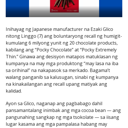
Inihayag ng Japanese manufacturer na Ezaki Glico
nitong Linggo (7) ang boluntaryong recall ng humigit-
kumulang 6 milyong yunit ng 20 chocolate products,
kabilang ang “Pocky Chocolate” at “Pocky Extremely
Thin.” Ginawa ang desisyon matapos matuklasan ng
kumpanya na may mga produktong “may lasa na iba
sa orihinal” na nakapasok sa merkado. Bagama’t
walang panganib sa kalusugan, sinabi ng kumpanya
na kinakailangan ang recall upang matiyak ang
kalidad.
Ayon sa Glico, naganap ang pagbabago dahil
pansamantalang inimbak ang mga cocoa bean — ang
pangunahing sangkap ng mga tsokolate — sa iisang
lugar kasama ang mga pampalasa habang may