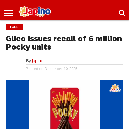
NEWS
ENTERTAINMENT
LIVES
EVENTS
LIVING
ONLY
OFW
IMMIGRATION
PROMO
JOBS
FOOD
IN
IN
DEAL
JAPAN
JAPAN
Glico issues recall of 6 million
Pocky units
By
Japino
Posted on
December 10, 2025