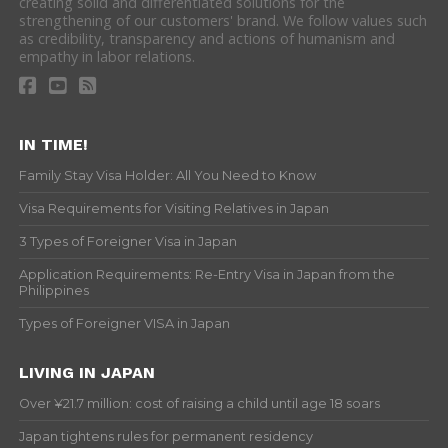
creating solid and differentiated solutions for the
strengthening of our customers' brand. We follow values such
as credibility, transparency and actions of humanism and
empathy in labor relations.
IN TIME!
Family Stay Visa Holder: All You Need to Know
Visa Requirements for Visiting Relatives in Japan
3 Types of Foreigner Visa in Japan
Application Requirements: Re-Entry Visa in Japan from the
Philippines
Types of Foreigner VISA in Japan
LIVING IN JAPAN
Over ¥21.7 million: cost of raising a child until age 18 soars
Japan tightens rules for permanent residency