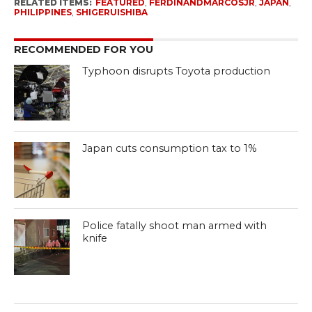
RELATED ITEMS:
FEATURED
,
FERDINANDMARCOSJR
,
JAPAN
,
PHILIPPINES
,
SHIGERUISHIBA
RECOMMENDED FOR YOU
Typhoon disrupts Toyota production
Japan cuts consumption tax to 1%
Police fatally shoot man armed with
knife