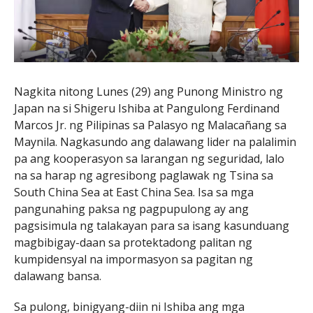
Nagkita nitong Lunes (29) ang Punong Ministro ng
Japan na si Shigeru Ishiba at Pangulong Ferdinand
Marcos Jr. ng Pilipinas sa Palasyo ng Malacañang sa
Maynila. Nagkasundo ang dalawang lider na palalimin
pa ang kooperasyon sa larangan ng seguridad, lalo
na sa harap ng agresibong paglawak ng Tsina sa
South China Sea at East China Sea. Isa sa mga
pangunahing paksa ng pagpupulong ay ang
pagsisimula ng talakayan para sa isang kasunduang
magbibigay-daan sa protektadong palitan ng
kumpidensyal na impormasyon sa pagitan ng
dalawang bansa.
Sa pulong, binigyang-diin ni Ishiba ang mga