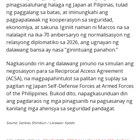
pinagsasaluhang halaga ng Japan at Pilipinas, tulad
ng paggalang sa batas, at iminungkahi ang
pagpapalawak ng kooperasyon sa seguridad,
ekonomiya, at sakuna. Iginiit naman ni Marcos na sa
nalalapit na ika-70 anibersaryo ng normalisasyon ng
relasyong diplomatiko sa 2026, ang ugnayan ng
dalawang bansa ay nasa “ginintuang panahon.”
Nagkasundo rin ang dalawang pinuno na simulan ang
negosasyon para sa Reciprocal Access Agreement
(ACSA), na magpapahintulot sa palitan ng suplay sa
pagitan ng Japan Self-Defense Forces at Armed Forces
of the Philippines. Bukod dito, napagkasunduan din
ang pagdaraos ng mga pinagsanib na pagsasanay ng
kanilang mga ahensya sa seguridad pandagat.
Source: Sankou Shimbun / Larawan: Kyodo