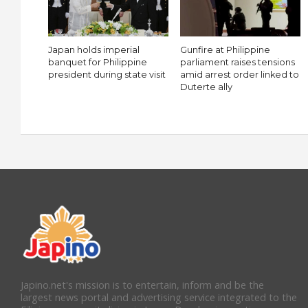
Japan holds imperial
Gunfire at Philippine
banquet for Philippine
parliament raises tensions
president during state visit
amid arrest order linked to
Duterte ally
Japino.net's mission is to entertain, inform and be the
largest news portal and advertising service integrated to the