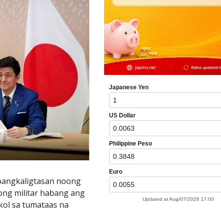
pangkaligtasan noong
ong militar habang ang
kol sa tumataas na