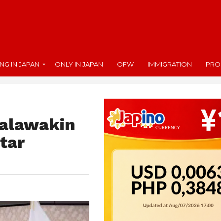
ING IN JAPAN
ONLY IN JAPAN
OFW
IMMIGRATION
PRO
lalawakin
tar