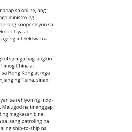
nanap sa online, ang
mga ministro ng
anilang kooperasyon sa
eknolohiya at
agi ng intelektwal na
gkol sa mga pag-angkin
t Timog China at
on sa Hong Kong at mga
jiang ng Tsina, sinabi
an sa rehiyon ng Indo-
on. Malugod na tinanggap
ad ng magkasanib na
 sa isang patroling na
al ng ship-to-ship na