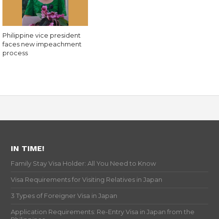
Philippine vice president
faces new impeachment
process
IN TIME!
Family Stay Visa Holder: All You Need to Know
Visa Requirements for Visiting Relatives in Japan
3 Types of Foreigner Visa in Japan
Application Requirements: Re-Entry Visa in Japan from the