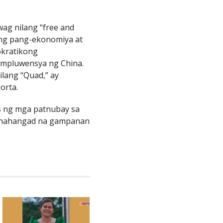
wag nilang “free and
ong pang-ekonomiya at
okratikong
impluwensya ng China.
bilang “Quad,” ay
orta.
s ng mga patnubay sa
naghahangad na gampanan