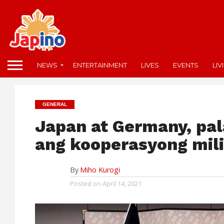
NEWS
ENTERTAINMENT
LIVES
EVENTS
LIV
GENERAL
Japan at Germany, pa
ang kooperasyong mili
By
Miho Kurogi
Posted on
April 14, 2021