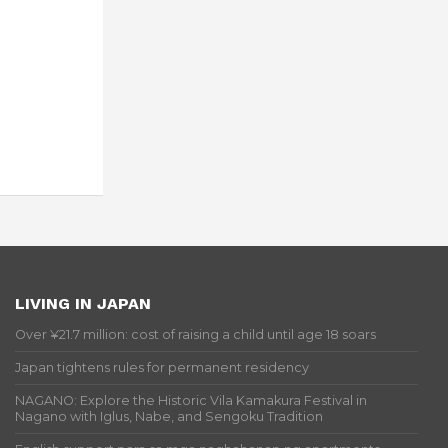
LIVING IN JAPAN
Over ¥21.7 million: cost of raising a child until age 18 soars
Japan tightens rules for permanent residency
NAGANO: Explore the Historic Vila Kamakura Festival in
Nagano with Iglus, Nabe, and Sengoku Tradition