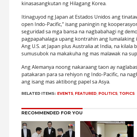
kinasasangkutan ng Hilagang Korea.
Itinaguyod ng Japan at Estados Unidos ang tinata
open Indo-Pacific,” isang paningin ng kooperasy
seguridad sa mga bansa na nagbabahagi ng dem
pagpapahalaga upang kontrahin ang lumalaking 
Ang U.S. at Japan plus Australia at India, na kilala 
sumusubok na makakuha ng mas malawak na sup
Ang Alemanya noong nakaraang taon ay naglaba
patakaran para sa rehiyon ng Indo-Pacific, na 
ang isang mas aktibong papel sa Asya.
RELATED ITEMS:
EVENTS
,
FEATURED
,
POLITICS
,
TOPICS
RECOMMENDED FOR YOU