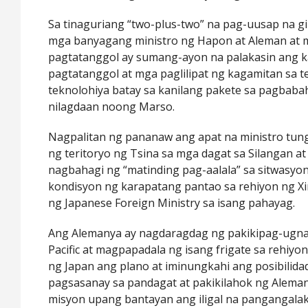
Sa tinaguriang “two-plus-two” na pag-uusap na gi
mga banyagang ministro ng Hapon at Aleman at 
pagtatanggol ay sumang-ayon na palakasin ang k
pagtatanggol at mga paglilipat ng kagamitan sa t
teknolohiya batay sa kanilang pakete sa pagbabah
nilagdaan noong Marso.
Nagpalitan ng pananaw ang apat na ministro tun
ng teritoryo ng Tsina sa mga dagat sa Silangan a
nagbahagi ng “matinding pag-aalala” sa sitwasy
kondisyon ng karapatang pantao sa rehiyon ng Xin
ng Japanese Foreign Ministry sa isang pahayag.
Ang Alemanya ay nagdaragdag ng pakikipag-ugnay
Pacific at magpapadala ng isang frigate sa rehiy
ng Japan ang plano at iminungkahi ang posibilid
pagsasanay sa pandagat at pakikilahok ng Aleman
misyon upang bantayan ang iligal na pangangalak