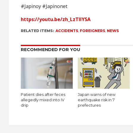
#Japinoy #Japinonet
https://youtu.be/zh_LzTIlYSA
RELATED ITEMS:
ACCIDENTS
,
FOREIGNERS
,
NEWS
RECOMMENDED FOR YOU
Patient dies after feces
Japan warns of new
allegedly mixed into IV
earthquake risk in 7
drip
prefectures