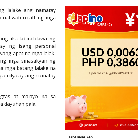
g lalake ang namatay
onal watercraft ng mga
ong ika-labindalawa ng
ay ng isang personal
wang apat na mga lalaki
ang mga sinasakyan ng
 na mga batang lalake na
pamilya ay ang namatay
igtas at malayo na sa
a dayuhan pala.