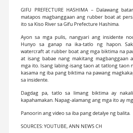
GIFU PREFECTURE HASHIMA – Dalawang batan
matapos magbanggaan ang rubber boat at pers
ito sa Kiso River sa Gifu Prefecture Hashima.
Ayon sa mga pulis, nangyari ang insidente no
Hunyo sa ganap na ika-tatlo ng hapon. Sak
watercraft at rubber boat ang mga biktima na pa
at isang babae nang makitang magbanggaan 
mga ito. Isang labing-isang taon at tatlong taon
kasama ng iba pang biktima na pawang magkaka
sa insidente.
Dagdag pa, tatlo sa limang biktima ay nakal
kapahamakan. Napag-alamang ang mga ito ay mg
Panoorin ang video sa iba pang detalye ng balita.
SOURCES: YOUTUBE, ANN NEWS CH