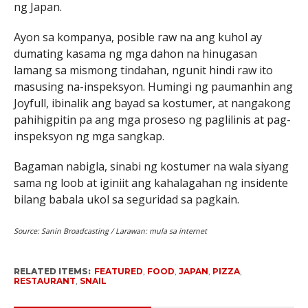
ng Japan.
Ayon sa kompanya, posible raw na ang kuhol ay
dumating kasama ng mga dahon na hinugasan
lamang sa mismong tindahan, ngunit hindi raw ito
masusing na-inspeksyon. Humingi ng paumanhin ang
Joyfull, ibinalik ang bayad sa kostumer, at nangakong
pahihigpitin pa ang mga proseso ng paglilinis at pag-
inspeksyon ng mga sangkap.
Bagaman nabigla, sinabi ng kostumer na wala siyang
sama ng loob at iginiit ang kahalagahan ng insidente
bilang babala ukol sa seguridad sa pagkain.
Source: Sanin Broadcasting / Larawan: mula sa internet
RELATED ITEMS:
FEATURED
,
FOOD
,
JAPAN
,
PIZZA
,
RESTAURANT
,
SNAIL