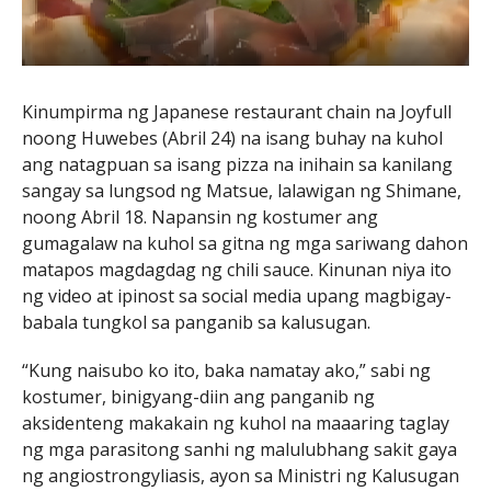
Kinumpirma ng Japanese restaurant chain na Joyfull
noong Huwebes (Abril 24) na isang buhay na kuhol
ang natagpuan sa isang pizza na inihain sa kanilang
sangay sa lungsod ng Matsue, lalawigan ng Shimane,
noong Abril 18. Napansin ng kostumer ang
gumagalaw na kuhol sa gitna ng mga sariwang dahon
matapos magdagdag ng chili sauce. Kinunan niya ito
ng video at ipinost sa social media upang magbigay-
babala tungkol sa panganib sa kalusugan.
“Kung naisubo ko ito, baka namatay ako,” sabi ng
kostumer, binigyang-diin ang panganib ng
aksidenteng makakain ng kuhol na maaaring taglay
ng mga parasitong sanhi ng malulubhang sakit gaya
ng angiostrongyliasis, ayon sa Ministri ng Kalusugan