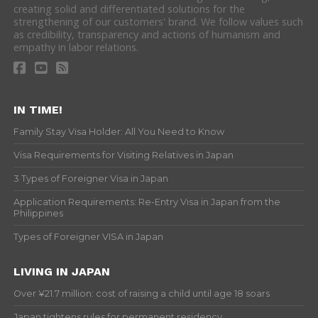
creating solid and differentiated solutions for the
strengthening of our customers' brand. We follow values such
as credibility, transparency and actions of humanism and
empathy in labor relations.
IN TIME!
Family Stay Visa Holder: All You Need to Know
Visa Requirements for Visiting Relatives in Japan
3 Types of Foreigner Visa in Japan
Application Requirements: Re-Entry Visa in Japan from the
Philippines
Types of Foreigner VISA in Japan
LIVING IN JAPAN
Over ¥21.7 million: cost of raising a child until age 18 soars
Japan tightens rules for permanent residency