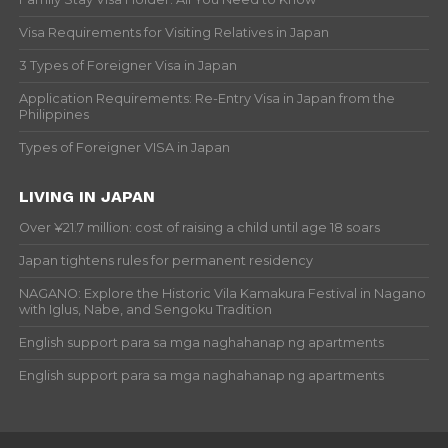
Visa Requirements for Visiting Relatives in Japan
3 Types of Foreigner Visa in Japan
Application Requirements: Re-Entry Visa in Japan from the
Philippines
Types of Foreigner VISA in Japan
LIVING IN JAPAN
Over ¥21.7 million: cost of raising a child until age 18 soars
Japan tightens rules for permanent residency
NAGANO: Explore the Historic Vila Kamakura Festival in Nagano
with Iglus, Nabe, and Sengoku Tradition
English support para sa mga naghahanap ng apartments
English support para sa mga naghahanap ng apartments