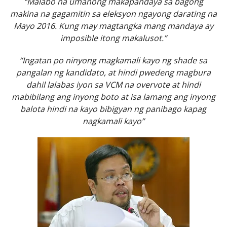
“Malabo na umanong makapandaya sa bagong
makina na gagamitin sa eleksyon ngayong darating na
Mayo 2016. Kung may magtangka mang mandaya ay
imposible itong makalusot.”
“Ingatan po ninyong magkamali kayo ng shade sa
pangalan ng kandidato, at hindi pwedeng magbura
dahil lalabas iyon sa VCM na overvote at hindi
mabibilang ang inyong boto at isa lamang ang inyong
balota hindi na kayo bibigyan ng panibago kapag
nagkamali kayo”