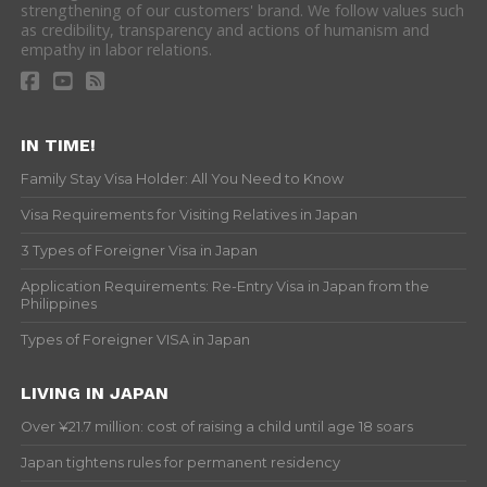
strengthening of our customers' brand. We follow values such
as credibility, transparency and actions of humanism and
empathy in labor relations.
IN TIME!
Family Stay Visa Holder: All You Need to Know
Visa Requirements for Visiting Relatives in Japan
3 Types of Foreigner Visa in Japan
Application Requirements: Re-Entry Visa in Japan from the
Philippines
Types of Foreigner VISA in Japan
LIVING IN JAPAN
Over ¥21.7 million: cost of raising a child until age 18 soars
Japan tightens rules for permanent residency