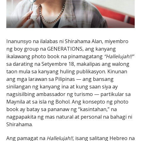
Inanunsyo na ilalabas ni Shirahama Alan, miyembro
ng boy group na GENERATIONS, ang kanyang
ikalawang photo book na pinamagatang
“Hallelujah!!”
sa darating na Setyembre 18, makalipas ang walong
taon mula sa kanyang huling publikasyon. Kinunan
ang mga larawan sa Pilipinas — ang bansang
sinilangan ng kanyang ina at kung saan siya ay
nagsisilbing ambassador ng turismo — partikular sa
Maynila at sa isla ng Bohol. Ang konsepto ng photo
book ay batay sa pananaw ng “kasintahan,” na
nagpapakita ng mas natural at personal na bahagi ni
Shirahama.
Ang pamagat na
Hallelujah!!
, isang salitang Hebreo na