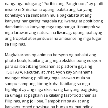
nangangahulugang “Purihin ang Panginoon,” ay pinili
mismo ni Shirahama upang ipakita ang kanyang
koneksyon sa simbahan mula pagkabata at ang
kanyang hangaring magdala ng liwanag at positibong
damdamin sa kanyang mga tagahanga. Itinampok sa
mga larawan ang natural na liwanag, upang ipahayag
ang tropikal at espirituwal na ambiance ng mga lugar
sa Pilipinas.
Magkakaroon ng anim na bersyon ng pabalat ang
photo book, kabilang ang mga eksklusibong edisyon
para sa iba’t ibang tindahan at platform gaya ng
TSUTAYA, Rakuten, at 7net. Ayon kay Shirahama,
maingat niyang pinili ang mga larawan mula sa
sampu-sampung libong kuha. Kabilang sa mga
highlight ay ang mga eksena ng kanyang paggising
sa umaga at pagkain sa kilalang fast-food chain sa
Pilipinas, ang Jollibee. Tampok rin sa aklat ang
kanyang toned physique na bunga ng matinding