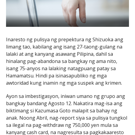
Inaresto ng pulisya ng prepektura ng Shizuoka ang
limang tao, kabilang ang isang 27-taong-gulang na
lalaki at ang kanyang asawang Pilipina, dahil sa
hinalang pag-abandona sa bangkay ng ama nito,
isang 75-anyos na lalaking natagpuang patay sa
Hamamatsu. Hindi pa isinasapubliko ng mga
awtoridad kung inamin ng mga suspek ang krimen.
Ayon sa imbestigasyon, iniwan umano ng grupo ang
bangkay bandang Agosto 12. Nakatira mag-isa ang
biktimang si Kazumasa Goto malapit sa bahay ng
anak. Noong Abril, nag-report siya sa pulisya tungkol
sa ilegal na pag-withdraw ng 750,000 yen mula sa
kanyang cash card, na nagresulta sa pagkakaaresto