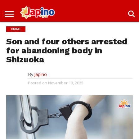
NEWS
ENTERTAINMENT
LIVES
EVENTS
LIVING
ONLY
OFW
IMMIGRATION
PROMO
JOBS
CRIME
IN
IN
DEAL
JAPAN
JAPAN
Son and four others arrested
for abandoning body in
Shizuoka
By
Japino
Posted on
November 19, 2025