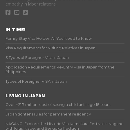
empathy in labor relations.
IN TIME!
Family Stay Visa Holder: All You Need to Know
Visa Requirements for Visiting Relatives in Japan
3 Types of Foreigner Visa in Japan
Application Requirements: Re-Entry Visa in Japan from the
Philippines
Types of Foreigner VISA in Japan
LIVING IN JAPAN
Over ¥21.7 million: cost of raising a child until age 18 soars
Japan tightens rules for permanent residency
NAGANO: Explore the Historic Vila Kamakura Festival in Nagano
with Iglus, Nabe, and Sengoku Tradition