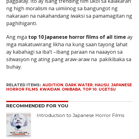
pagpatay. Ito ay isang trending film ukol sa kalakaran
ng high moralism na uimiinog sa bangungot ng
nakaraan na nakahandang iwaksi sa pamamagitan ng
paghihiganti.
Ang mga
top 10 Japanese horror films of all time
ay
mga makatuwirang likha na kung saan tayong lahat
ay kabahagi sa iba’t –ibang paraan na naaayon sa
sitwasyon ng ating pang araw-araw na pakikibaka sa
buhay.
RELATED ITEMS:
AUDITION
,
DARK WATER
,
HAUSU
,
JAPANESE
HORROR FILMS
,
KWAIDAN
,
ONIBABA
,
TOP 10
,
UGETSU
RECOMMENDED FOR YOU
Introduction to Japanese Horror Films