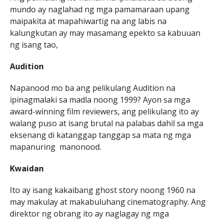
mundo ay naglahad ng mga pamamaraan upang
maipakita at mapahiwartig na ang labis na
kalungkutan ay may masamang epekto sa kabuuan
ng isang tao,
Audition
Napanood mo ba ang pelikulang Audition na
ipinagmalaki sa madla noong 1999? Ayon sa mga
award-winning film reviewers, ang pelikulang ito ay
walang puso at isang brutal na palabas dahil sa mga
eksenang di katanggap tanggap sa mata ng mga
mapanuring manonood.
Kwaidan
Ito ay isang kakaibang ghost story noong 1960 na
may makulay at makabuluhang cinematography. Ang
direktor ng obrang ito ay naglagay ng mga