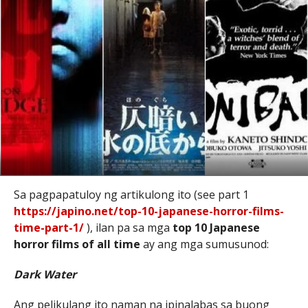
Sa pagpapatuloy ng artikulong ito (see part 1
https://japino.net/top-10-japanese-horror-films-
time-part-1/
), ilan pa sa mga
top 10 Japanese
horror films of all time
ay ang mga sumusunod:
Dark Water
Ang pelikulang ito naman na ipinalabas sa buong