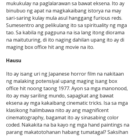
mukukulay na paglalarawan sa bawat eksena. Ito ay
binubuo ng apat na magkakaibang istorya na may
sari-saring kulay mula asul hanggang furious reds.
Sumesentro ang pelikulang ito sa spirituality ng mga
tao. Sa kabila ng pagpuna na isa lang itong diorama
na maituturing, di ito naging dahilan upang ito ay di
maging box office hit ang movie na ito.
Hausu
Ito ay isang uri ng Japanese horror film na nakitaan
ng malaking potensiyal upang maging isang box
office hit noong taong 1977. Ayon sa mga manonood,
ito ay may sariling mundo, sapagkat ang bawat
eksena ay mga kakaibang cinematic tricks. Isa sa mga
klasikong halimbawa nito ay ang magnificent
cinematography, bagamat ito ay sinasabing color
coded. Nakakita na ba kayo ng mga hand paintings na
parang makatotohanan habang tumatagal? Saksihan