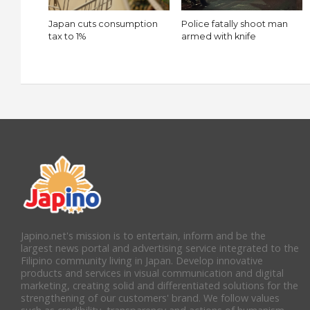
Japan cuts consumption
Police fatally shoot man
tax to 1%
armed with knife
Japino.net's mission is to entertain, inform and be the
largest news portal and advertising service integrated to the
Filipino community living in Japan. Develop innovative
products and services in visual communication and digital
marketing, creating solid and differentiated solutions for the
strengthening of our customers' brand. We follow values