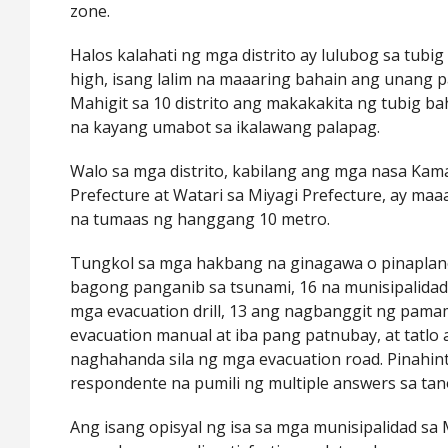
zone.
Halos kalahati ng mga distrito ay lulubog sa tub
high, isang lalim na maaaring bahain ang unang p
Mahigit sa 10 distrito ang makakakita ng tubig bah
na kayang umabot sa ikalawang palapag.
Walo sa mga distrito, kabilang ang mga nasa Kama
Prefecture at Watari sa Miyagi Prefecture, ay ma
na tumaas ng hanggang 10 metro.
Tungkol sa mga hakbang na ginagawa o pinaplan
bagong panganib sa tsunami, 16 na munisipalida
mga evacuation drill, 13 ang nagbanggit ng pam
evacuation manual at iba pang patnubay, at tatlo
naghahanda sila ng mga evacuation road. Pinahi
respondente na pumili ng multiple answers sa ta
Ang isang opisyal ng isa sa mga munisipalidad sa 