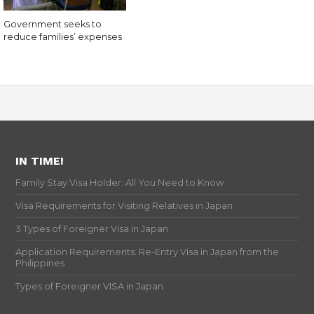
Government seeks to
reduce families’ expenses
IN TIME!
Family Stay Visa Holder: All You Need to Know
Visa Requirements for Visiting Relatives in Japan
3 Types of Foreigner Visa in Japan
Application Requirements: Re-Entry Visa in Japan from the
Philippines
Types of Foreigner VISA in Japan