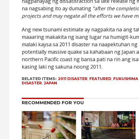
nagpahayag ng dissatisfaction sa late release ng 
na nagsabing ito ay dumating
“after the completi
projects and may negate all the efforts we have m
Ang new tsunami estimate ay nagpakita na ang ta
maaaring makakita ng isang lugar na humigit-ku
malaki kaysa sa 2011 disaster na naapektuhan ng 
potentially massive quake sa kahabaan ng Japan a
northern Pacific coast ng bansa pati na rin ang isa
kasing laki ng sakuna noong 2011.
RELATED ITEMS:
2011 DISASTER
,
FEATURED
,
FUKUSHIMA 
DISASTER
,
JAPAN
RECOMMENDED FOR YOU