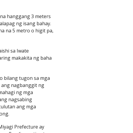
ig na hanggang 3 meters
alapag ng isang bahay.
a na 5 metro o higit pa,
ishi sa Iwate
aaring makakita ng baha
o bilang tugon sa mga
d ang nagbanggit ng
amahagi ng mga
 ang nagsabing
ntulutan ang mga
nong.
Miyagi Prefecture ay