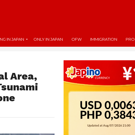
ING IN JAPAN
ONLY IN JAPAN
OFW
IMMIGRATION
PRO
l Area,
Tsunami
one