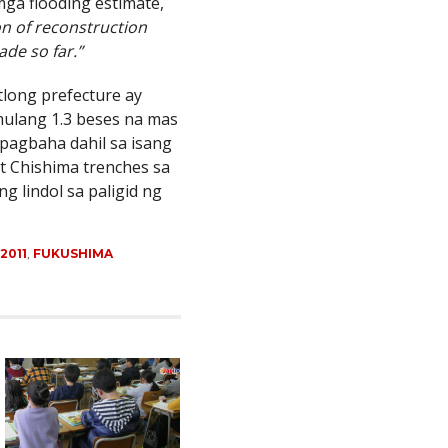
mga flooding estimate,
on of reconstruction
ade so far.”
tlong prefecture ay
mulang 1.3 beses na mas
pagbaha dahil sa isang
t Chishima trenches sa
ng lindol sa paligid ng
2011
,
FUKUSHIMA