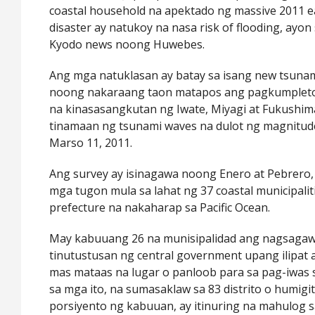
coastal household na apektado ng massive 2011 e
disaster ay natukoy na nasa risk of flooding, ayon
Kyodo news noong Huwebes.
Ang mga natuklasan ay batay sa isang new tsunami
noong nakaraang taon matapos ang pagkumpleto 
na kinasasangkutan ng Iwate, Miyagi at Fukushim
tinamaan ng tsunami waves na dulot ng magnitude
Marso 11, 2011.
Ang survey ay isinagawa noong Enero at Pebrero
mga tugon mula sa lahat ng 37 coastal municipalit
prefecture na nakaharap sa Pacific Ocean.
May kabuuang 26 na munisipalidad ang nagsaga
tinutustusan ng central government upang ilipa
mas mataas na lugar o panloob para sa pag-iwas 
sa mga ito, na sumasaklaw sa 83 distrito o humig
porsiyento ng kabuuan, ay itinuring na mahulog s