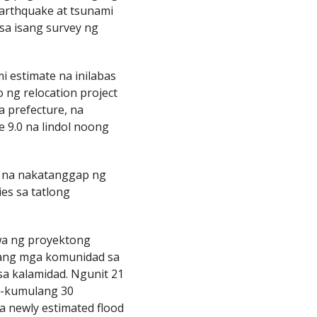
arthquake at tsunami
 sa isang survey ng
 estimate na inilabas
ng relocation project
a prefecture, na
 9.0 na lindol noong
, na nakatanggap ng
ies sa tatlong
wa ng proyektong
t ang mga komunidad sa
sa kalamidad. Ngunit 21
it-kumulang 30
a newly estimated flood