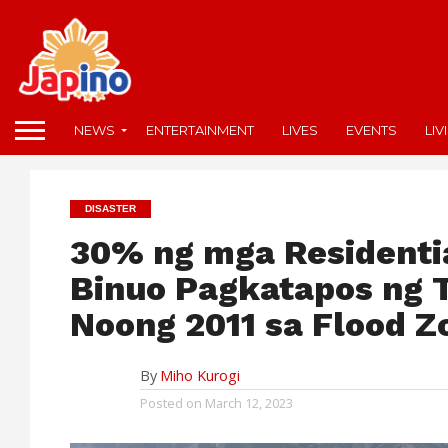
NEWS
ENTERTAINMENT
LIVES
EVENTS
LIV
DISASTER
30% ng mga Residentia
Binuo Pagkatapos ng 
Noong 2011 sa Flood Z
By
Miho Kurogi
Posted on
March 12, 2023