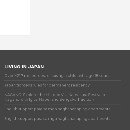
LIVING IN JAPAN
Over ¥21.7 million: cost of raising a child until age 18 soars
Japan tightens rules for permanent residency
NAGANO: Explore the Historic Vila Kamakura Festival in
Nagano with Iglus, Nabe, and Sengoku Tradition
English support para sa mga naghahanap ng apartments
English support para sa mga naghahanap ng apartments