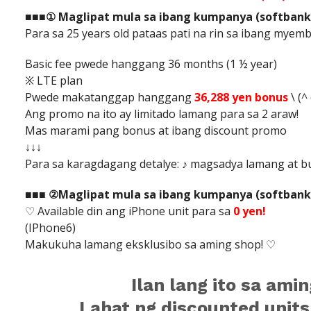
■■■
① Maglipat mula sa ibang kumpanya (softbank
Para sa 25 years old pataas pati na rin sa ibang myem
Basic fee pwede hanggang 36 months (1 ½ year)
※ LTE plan
Pwede makatanggap hanggang
36,288 yen bonus
\ (^
Ang promo na ito ay limitado lamang para sa 2 araw!
Mas marami pang bonus at ibang discount promo
↓↓↓
Para sa karagdagang detalye: ♪ magsadya lamang at b
■■■
②Maglipat mula sa ibang kumpanya (softbank
♡ Available din ang iPhone unit para sa
0 yen!
(IPhone6)
Makukuha lamang eksklusibo sa aming shop! ♡
Ilan lang ito sa amin
Lahat ng discounted units