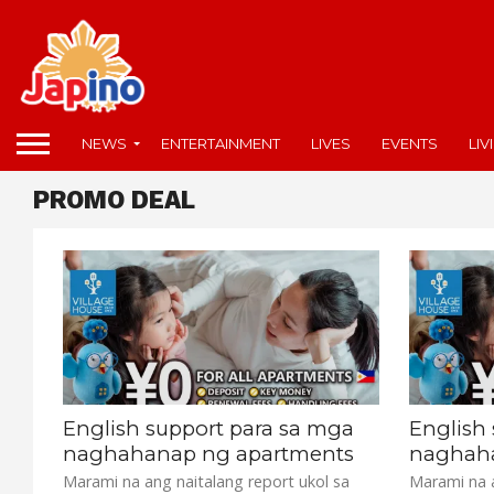
NEWS
ENTERTAINMENT
LIVES
EVENTS
LIV
PROMO DEAL
English support para sa mga
English
naghahanap ng apartments
naghaha
Marami na ang naitalang report ukol sa
Marami na a