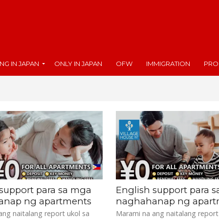
ING IN JAPAN
ONLY IN JAPAN
OFW
IMMIGRATION
PRO
 support para sa mga
English support para 
nap ng apartments
naghahanap ng apart
ng naitalang report ukol sa
Marami na ang naitalang report