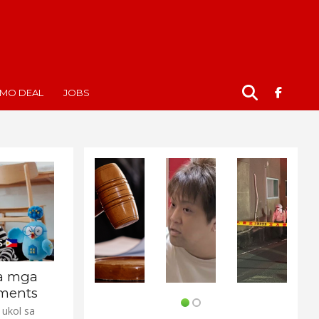
MO DEAL
JOBS
sa mga
ments
 ukol sa