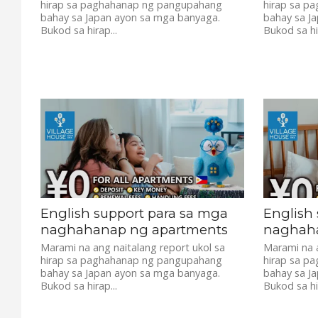
hirap sa paghahanap ng pangupahang
hirap sa p
bahay sa Japan ayon sa mga banyaga.
bahay sa J
Bukod sa hirap...
Bukod sa hir
English support para sa mga
English
naghahanap ng apartments
naghaha
Marami na ang naitalang report ukol sa
Marami na a
hirap sa paghahanap ng pangupahang
hirap sa p
bahay sa Japan ayon sa mga banyaga.
bahay sa J
Bukod sa hirap...
Bukod sa hir