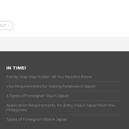
AST »
IN TIME!
Family Stay Visa Holder: All You Need to Know
Visa Requirements for Visiting Relatives in Japan
3 Types of Foreigner Visa in Japan
Application Requirements: Re-Entry Visa in Japan from the
Philippines
Types of Foreigner VISA in Japan