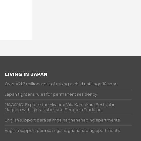
LIVING IN JAPAN
Over ¥21.7 million: cost of raising a child until age 18 soars
Japan tightens rules for permanent residency
NAGANO: Explore the Historic Vila Kamakura Festival in
Nagano with Iglus, Nabe, and Sengoku Tradition
English support para sa mga naghahanap ng apartments
English support para sa mga naghahanap ng apartments