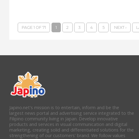
PAGE 1 OF 71
1
2
3
4
5
NEXT ›
L
Japino.net's mission is to entertain, inform and be the
largest news portal and advertising service integrated to the
Filipino community living in Japan. Develop innovative
products and services in visual communication and digital
marketing, creating solid and differentiated solutions for the
strengthening of our customers' brand. We follow values