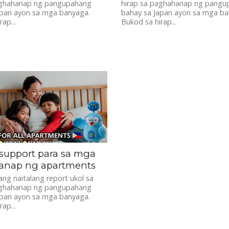
aghahanap ng pangupahang
hirap sa paghahanap ng pangu
apan ayon sa mga banyaga.
bahay sa Japan ayon sa mga ba
ap...
Bukod sa hirap...
 support para sa mga
nap ng apartments
ng naitalang report ukol sa
aghahanap ng pangupahang
apan ayon sa mga banyaga.
ap...