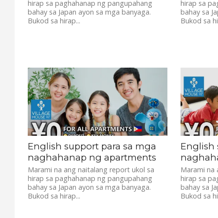
hirap sa paghahanap ng pangupahang
hirap sa p
bahay sa Japan ayon sa mga banyaga.
bahay sa J
Bukod sa hirap...
Bukod sa hir
English support para sa mga
English
naghahanap ng apartments
naghaha
Marami na ang naitalang report ukol sa
Marami na a
hirap sa paghahanap ng pangupahang
hirap sa p
bahay sa Japan ayon sa mga banyaga.
bahay sa J
Bukod sa hirap...
Bukod sa hir