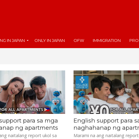
ING IN JAPAN
ONLY IN JAPAN
OFW
IMMIGRATION
PRO
 support para sa mga
English support para 
nap ng apartments
naghahanap ng apart
ng naitalang report ukol sa
Marami na ang naitalang report