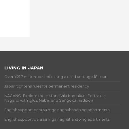
LIVING IN JAPAN
Over ¥21.7 million: cost of raising a child until age 18 soars
Japan tightens rules for permanent residency
NAGANO: Explore the Historic Vila Kamakura Festival in
Nagano with Iglus, Nabe, and Sengoku Tradition
English support para sa mga naghahanap ng apartments
English support para sa mga naghahanap ng apartments