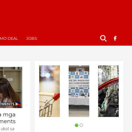
MO DEAL
JOBS
sa mga
ments
 ukol sa