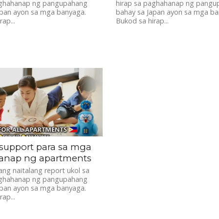
aghahanap ng pangupahang
hirap sa paghahanap ng pangu
apan ayon sa mga banyaga.
bahay sa Japan ayon sa mga ba
ap...
Bukod sa hirap...
 support para sa mga
nap ng apartments
ng naitalang report ukol sa
aghahanap ng pangupahang
apan ayon sa mga banyaga.
ap...