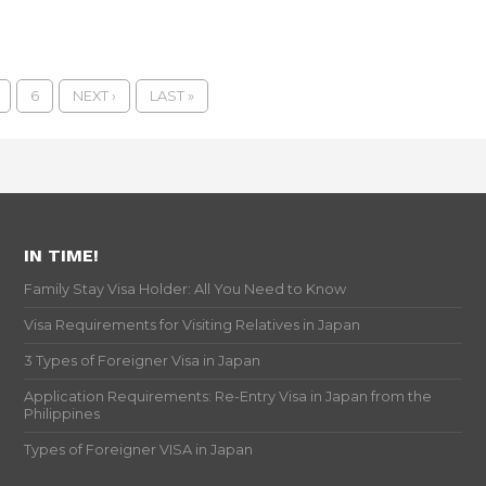
6
NEXT ›
LAST »
IN TIME!
Family Stay Visa Holder: All You Need to Know
Visa Requirements for Visiting Relatives in Japan
3 Types of Foreigner Visa in Japan
Application Requirements: Re-Entry Visa in Japan from the
Philippines
Types of Foreigner VISA in Japan