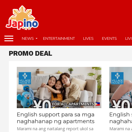
NEWS
ENTERTAINMENT
LIVES
EVENTS
LIV
PROMO DEAL
English support para sa mga
English
naghahanap ng apartments
naghaha
Marami na ang naitalang report ukol sa
Marami na a