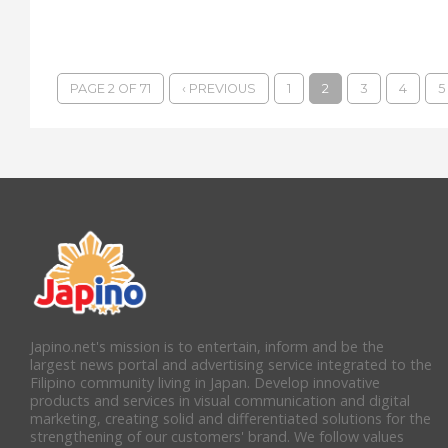
PAGE 2 OF 71
‹ PREVIOUS
1
2
3
4
5
Japino.net's mission is to entertain, inform and be the
largest news portal and advertising service integrated to the
Filipino community living in Japan. Develop innovative
products and services in visual communication and digital
marketing, creating solid and differentiated solutions for the
strengthening of our customers' brand. We follow values