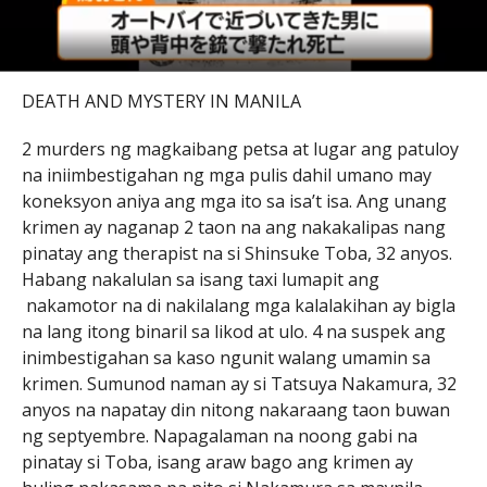
DEATH AND MYSTERY IN MANILA
2 murders ng magkaibang petsa at lugar ang patuloy
na iniimbestigahan ng mga pulis dahil umano may
koneksyon aniya ang mga ito sa isa’t isa. Ang unang
krimen ay naganap 2 taon na ang nakakalipas nang
pinatay ang therapist na si Shinsuke Toba, 32 anyos.
Habang nakalulan sa isang taxi lumapit ang
nakamotor na di nakilalang mga kalalakihan ay bigla
na lang itong binaril sa likod at ulo. 4 na suspek ang
inimbestigahan sa kaso ngunit walang umamin sa
krimen. Sumunod naman ay si Tatsuya Nakamura, 32
anyos na napatay din nitong nakaraang taon buwan
ng septyembre. Napagalaman na noong gabi na
pinatay si Toba, isang araw bago ang krimen ay