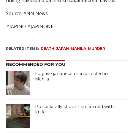
huling nakasama pa nito si Nakamura sa maynila.
Source: ANN News
#JAPINO #JAPINONET
RELATED ITEMS:
DEATH
,
JAPAN
,
MANILA
,
MURDER
RECOMMENDED FOR YOU
Fugitive japanese man arrested in
Manila
Police fatally shoot man armed with
knife