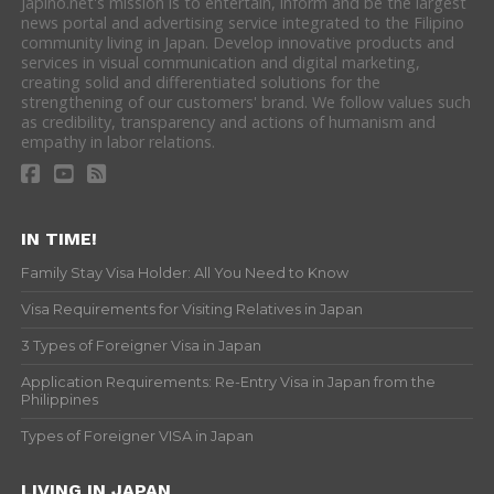
Japino.net's mission is to entertain, inform and be the largest
news portal and advertising service integrated to the Filipino
community living in Japan. Develop innovative products and
services in visual communication and digital marketing,
creating solid and differentiated solutions for the
strengthening of our customers' brand. We follow values such
as credibility, transparency and actions of humanism and
empathy in labor relations.
IN TIME!
Family Stay Visa Holder: All You Need to Know
Visa Requirements for Visiting Relatives in Japan
3 Types of Foreigner Visa in Japan
Application Requirements: Re-Entry Visa in Japan from the
Philippines
Types of Foreigner VISA in Japan
LIVING IN JAPAN