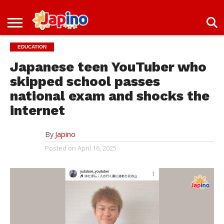
NEWS
ENTERTAINMENT
LIVES
EVENTS
LIVING
ONLY
OFW
IMMIGRATION
PROMO
JOBS
EDUCATION
IN
IN
DEAL
JAPAN
JAPAN
Japanese teen YouTuber who
skipped school passes
national exam and shocks the
internet
By
Japino
Posted on
April 16, 2025