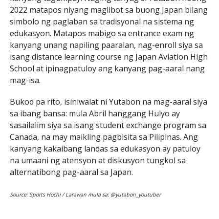
2022 matapos niyang maglibot sa buong Japan bilang
simbolo ng paglaban sa tradisyonal na sistema ng
edukasyon. Matapos mabigo sa entrance exam ng
kanyang unang napiling paaralan, nag-enroll siya sa
isang distance learning course ng Japan Aviation High
School at ipinagpatuloy ang kanyang pag-aaral nang
mag-isa.
Bukod pa rito, isiniwalat ni Yutabon na mag-aaral siya
sa ibang bansa: mula Abril hanggang Hulyo ay
sasailalim siya sa isang student exchange program sa
Canada, na may maikling pagbisita sa Pilipinas. Ang
kanyang kakaibang landas sa edukasyon ay patuloy
na umaani ng atensyon at diskusyon tungkol sa
alternatibong pag-aaral sa Japan.
Source: Sports Hochi / Larawan mula sa: @yutabon_youtuber