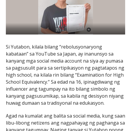
Si Yutabon, kilala bilang “rebolusyonaryong
kabataan” sa YouTube sa Japan, ay inanunsyo sa
kanyang mga social media account na siya ay pumasa
sa pagsusulit para sa sertipikasyon ng pagtatapos ng
high school, na kilala rin bilang “Examination for High
School Equivalency.” Sa edad na 16, ipinagdiwang ng
influencer ang tagumpay na ito bilang simbolo ng
kanyang pagsusumikap, sa kabila ng desisyon niyang
huwag dumaan sa tradisyonal na edukasyon.
Agad na kumalat ang balita sa social media, kung saan
libu-libong netizens ang nagpahayag ng paghanga sa
kanyang tagumpay. Naging tanyag si Yutabon noong