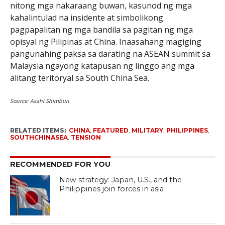
nitong mga nakaraang buwan, kasunod ng mga
kahalintulad na insidente at simbolikong
pagpapalitan ng mga bandila sa pagitan ng mga
opisyal ng Pilipinas at China. Inaasahang magiging
pangunahing paksa sa darating na ASEAN summit sa
Malaysia ngayong katapusan ng linggo ang mga
alitang teritoryal sa South China Sea.
Source: Asahi Shimbun
RELATED ITEMS:
CHINA
,
FEATURED
,
MILITARY
,
PHILIPPINES
,
SOUTHCHINASEA
,
TENSION
RECOMMENDED FOR YOU
New strategy: Japan, U.S., and the
Philippines join forces in asia