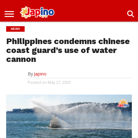
NEWS
ENTERTAINMENT
LIVES
EVENTS
LIVING
ONLY
OFW
IMMIGRATION
PROMO
JOBS
NEWS
IN
IN
DEAL
JAPAN
JAPAN
Philippines condemns chinese
coast guard’s use of water
cannon
By
Japino
Posted on
May 27, 2025