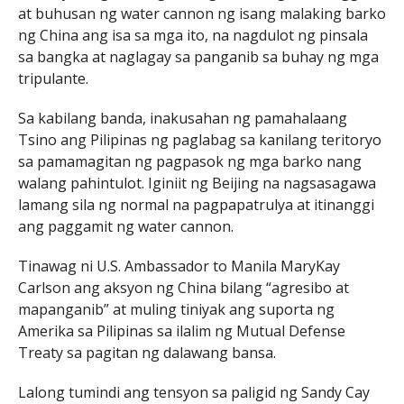
at buhusan ng water cannon ng isang malaking barko
ng China ang isa sa mga ito, na nagdulot ng pinsala
sa bangka at naglagay sa panganib sa buhay ng mga
tripulante.
Sa kabilang banda, inakusahan ng pamahalaang
Tsino ang Pilipinas ng paglabag sa kanilang teritoryo
sa pamamagitan ng pagpasok ng mga barko nang
walang pahintulot. Iginiit ng Beijing na nagsasagawa
lamang sila ng normal na pagpapatrulya at itinanggi
ang paggamit ng water cannon.
Tinawag ni U.S. Ambassador to Manila MaryKay
Carlson ang aksyon ng China bilang “agresibo at
mapanganib” at muling tiniyak ang suporta ng
Amerika sa Pilipinas sa ilalim ng Mutual Defense
Treaty sa pagitan ng dalawang bansa.
Lalong tumindi ang tensyon sa paligid ng Sandy Cay