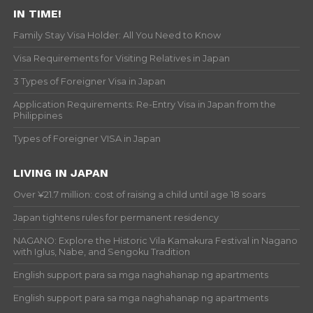
IN TIME!
Family Stay Visa Holder: All You Need to Know
Visa Requirements for Visiting Relatives in Japan
3 Types of Foreigner Visa in Japan
Application Requirements: Re-Entry Visa in Japan from the
Philippines
Types of Foreigner VISA in Japan
LIVING IN JAPAN
Over ¥21.7 million: cost of raising a child until age 18 soars
Japan tightens rules for permanent residency
NAGANO: Explore the Historic Vila Kamakura Festival in Nagano
with Iglus, Nabe, and Sengoku Tradition
English support para sa mga naghahanap ng apartments
English support para sa mga naghahanap ng apartments