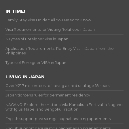
IN TIME!
Family Stay Visa Holder: All You Need to Know
Visa Requirements for Visiting Relatives in Japan
3 Types of Foreigner Visa in Japan
Application Requirements: Re-Entry Visa in Japan from the
Philippines
Types of Foreigner VISA in Japan
LIVING IN JAPAN
Over ¥21.7 million: cost of raising a child until age 18 soars
Japan tightens rules for permanent residency
NAGANO: Explore the Historic Vila Kamakura Festival in Nagano
with Iglus, Nabe, and Sengoku Tradition
English support para sa mga naghahanap ng apartments
English support para sa mga naghahanap ng apartments