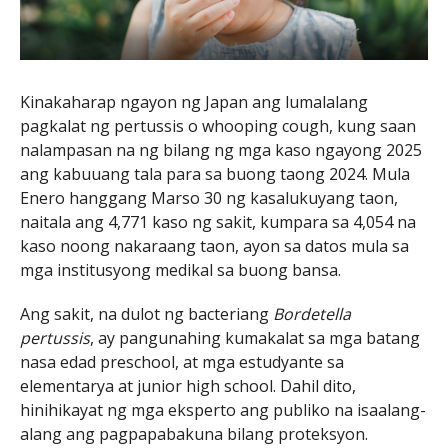
Kinakaharap ngayon ng Japan ang lumalalang
pagkalat ng pertussis o whooping cough, kung saan
nalampasan na ng bilang ng mga kaso ngayong 2025
ang kabuuang tala para sa buong taong 2024. Mula
Enero hanggang Marso 30 ng kasalukuyang taon,
naitala ang 4,771 kaso ng sakit, kumpara sa 4,054 na
kaso noong nakaraang taon, ayon sa datos mula sa
mga institusyong medikal sa buong bansa.
Ang sakit, na dulot ng bacteriang
Bordetella
pertussis
, ay pangunahing kumakalat sa mga batang
nasa edad preschool, at mga estudyante sa
elementarya at junior high school. Dahil dito,
hinihikayat ng mga eksperto ang publiko na isaalang-
alang ang pagpapabakuna bilang proteksyon.