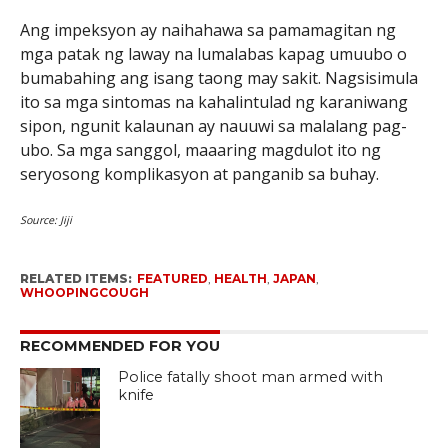
Ang impeksyon ay naihahawa sa pamamagitan ng
mga patak ng laway na lumalabas kapag umuubo o
bumabahing ang isang taong may sakit. Nagsisimula
ito sa mga sintomas na kahalintulad ng karaniwang
sipon, ngunit kalaunan ay nauuwi sa malalang pag-
ubo. Sa mga sanggol, maaaring magdulot ito ng
seryosong komplikasyon at panganib sa buhay.
Source: Jiji
RELATED ITEMS:
FEATURED
,
HEALTH
,
JAPAN
,
WHOOPINGCOUGH
RECOMMENDED FOR YOU
Police fatally shoot man armed with
knife