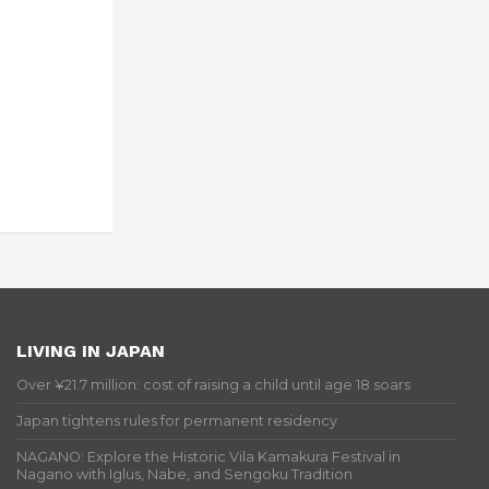
LIVING IN JAPAN
Over ¥21.7 million: cost of raising a child until age 18 soars
Japan tightens rules for permanent residency
NAGANO: Explore the Historic Vila Kamakura Festival in
Nagano with Iglus, Nabe, and Sengoku Tradition