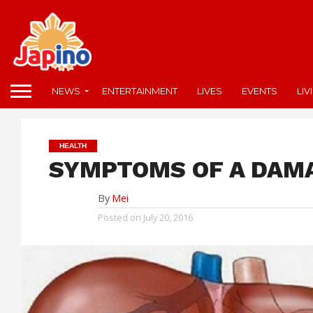
NEWS
ENTERTAINMENT
LIVES
EVENTS
LIV
HEALTH
SYMPTOMS OF A DAMA
By
Mei
Posted on
July 20, 2016