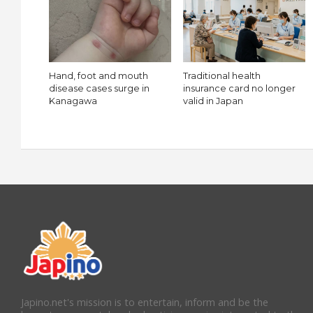
Hand, foot and mouth
Traditional health
disease cases surge in
insurance card no longer
Kanagawa
valid in Japan
Japino.net's mission is to entertain, inform and be the