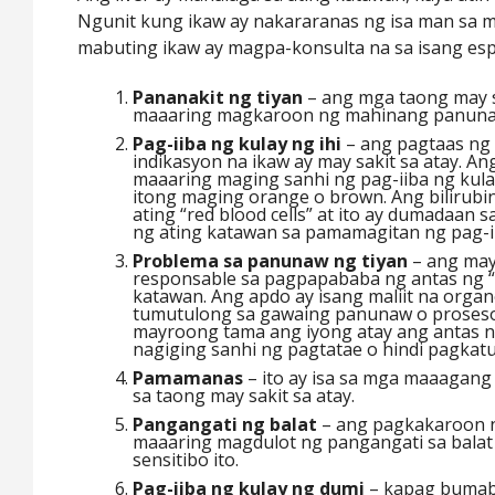
Ngunit kung ikaw ay nakararanas ng isa man sa m
mabuting ikaw ay magpa-konsulta na sa isang espe
Pananakit ng tiyan
– ang mga taong may s
maaaring magkaroon ng mahinang panuna
Pag-iiba ng kulay ng ihi
– ang pagtaas ng b
indikasyon na ikaw ay may sakit sa atay. An
maaaring maging sanhi ng pag-iiba ng kulay
itong maging orange o brown. Ang bilirubi
ating “red blood cells” at ito ay dumadaan sa
ng ating katawan sa pamamagitan ng pag-i
Problema sa panunaw ng tiyan
– ang may 
responsable sa pagpapababa ng antas ng “b
katawan. Ang apdo ay isang maliit na orga
tumutulong sa gawaing panunaw o proseso
mayroong tama ang iyong atay ang antas n
nagiging sanhi ng pagtatae o hindi pagkat
Pamamanas
– ito ay isa sa mga maaagang
sa taong may sakit sa atay.
Pangangati ng balat
– ang pagkakaroon ng
maaaring magdulot ng pangangati sa balat
sensitibo ito.
Pag-iiba ng kulay ng dumi
– kapag bumaba