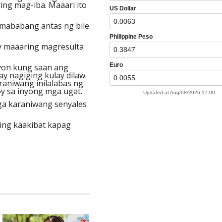
ing mag-iba. Maaari ito
g mababang antas ng bile
 ay maaaring magresulta
syon kung saan ang
 ay nagiging kulay dilaw.
araniwang inilalabas ng
y sa inyong mga ugat.
mga karaniwang senyales
ring kaakibat kapag