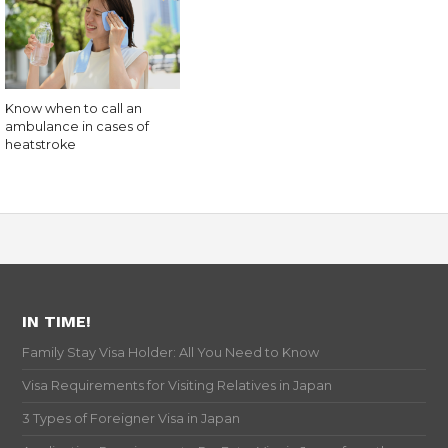
Know when to call an
ambulance in cases of
heatstroke
IN TIME!
Family Stay Visa Holder: All You Need to Know
Visa Requirements for Visiting Relatives in Japan
3 Types of Foreigner Visa in Japan