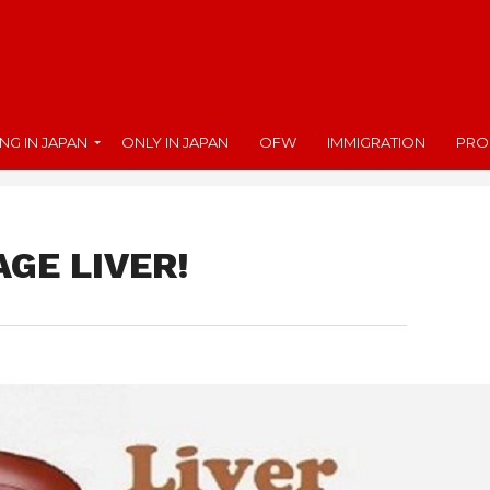
ING IN JAPAN
ONLY IN JAPAN
OFW
IMMIGRATION
PRO
GE LIVER!