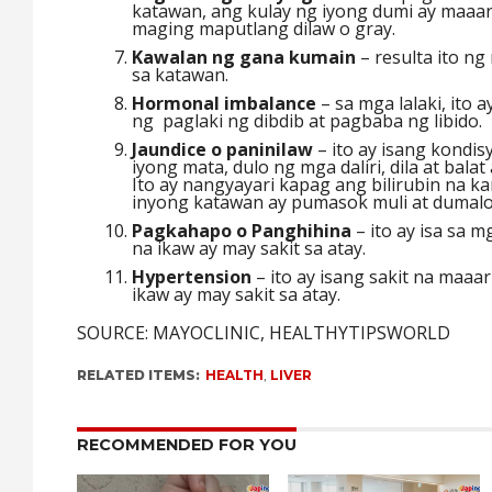
katawan, ang kulay ng iyong dumi ay maaar
maging maputlang dilaw o gray.
Kawalan ng gana kumain
– resulta ito n
sa katawan.
Hormonal imbalance
– sa mga lalaki, ito
ng paglaki ng dibdib at pagbaba ng libido.
Jaundice o paninilaw
– ito ay isang kondi
iyong mata, dulo ng mga daliri, dila at balat
Ito ay nangyayari kapag ang bilirubin na k
inyong katawan ay pumasok muli at dumalo
Pagkahapo o Panghihina
– ito ay isa sa 
na ikaw ay may sakit sa atay.
Hypertension
– ito ay isang sakit na maaa
ikaw ay may sakit sa atay.
SOURCE: MAYOCLINIC, HEALTHYTIPSWORLD
RELATED ITEMS:
HEALTH
,
LIVER
RECOMMENDED FOR YOU