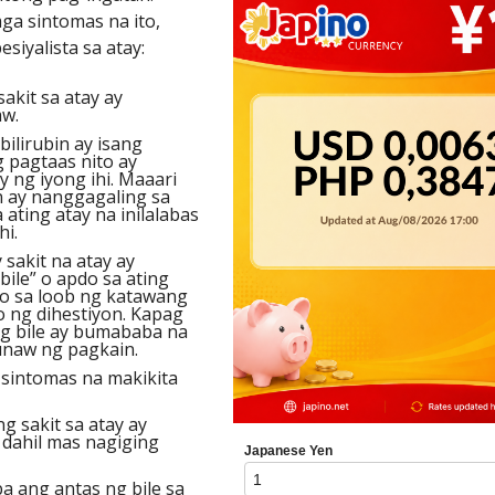
ga sintomas na ito,
siyalista sa atay:
akit sa atay ay
w.
ilirubin ay isang
g pagtaas nito ay
 ng iyong ihi. Maaari
n ay nanggagaling sa
 ating atay na inilalabas
hi.
sakit na atay ay
ile” o apdo sa ating
no sa loob ng katawang
 ng dihestiyon. Kapag
g bile ay bumababa na
unaw ng pagkain.
 sintomas na makikita
 sakit sa atay ay
 dahil mas nagiging
 ang antas ng bile sa