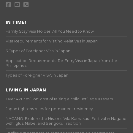
IN TIME!
Family Stay Visa Holder: All You Need to Know
Visa Requirements for Visiting Relatives in Japan
3 Types of Foreigner Visa in Japan
Application Requirements: Re-Entry Visa in Japan from the
Philippines
Types of Foreigner VISA in Japan
LIVING IN JAPAN
Over ¥21.7 million: cost of raising a child until age 18 soars
Japan tightens rules for permanent residency
NAGANO: Explore the Historic Vila Kamakura Festival in Nagano
with Iglus, Nabe, and Sengoku Tradition