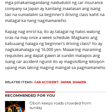
mga pinakamagandang naidudulot ng car insurance
company sa Japan ay kanilang inaatasan ang isang
tao na sumailalim sa beginner’s driving class kahit na
matagal ka nang nagmamaneho.
Kapag nag enrol ka, ito ay tatagal ng halos walong
oras na may once a week schedule. Magkano ang
kabuuang halaga ng beginner’s driving class? Ito ay
nagkakahalaga ng 16,000 yen. Maaaring maraming
requisites ang dapat gawin at sundin matapos ang
isang car accident ngunit ito ay magsisilbing leksiyon
upang mas lalong maging maingat sa pagmamaneho.
RELATED ITEMS:
CAR ACCIDENT
,
JAPAN
,
SHAKEN
RECOMMENDED FOR YOU
Obon keeps roads crowded from
sunday