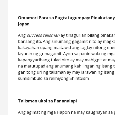
Omamori Para sa Pagtatagumpay: Pinakatany
Japan
Ang
success talisman
ay tinagurian bilang pinaka
bansang ito. Ang sinumang gagamit nito ay mag
kakayahan upang maitawid ang taglay nitong ene
layunin ng gumagamit. Ayon sa paniniwala ng m
kapangyarihang tulad nito ay may mahigpit at m
na matutupad ang anumang kahilingan ng isang 
ganitong uri ng talisman ay may larawan ng isang 
sumisimbulo sa relihiyong Shintoism.
Talisman ukol sa Pananalapi
Ang agimat ng mga Hapon na may kaugnayan sa 