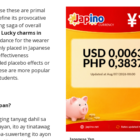
se these are primal
define its provocative
ng saga of overall
.
Lucky charms in
idance for the wearer
ly placed in Japanese
effectiveness
led placebo effects or
hese are more popular
tudents.
pan?
ging tanyag dahil sa
yan, ito ay tinatawag
a-suwerteng ito ayon