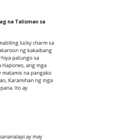
ag na Talisman sa
mabiling lucky charm sa
kakaroon ng kakaibang
rhiya patungo sa
ga Hapones, ang mga
ay matamis na pangako
tao, Karamihan ng mga
pana. Ito ay
pananalapi ay may