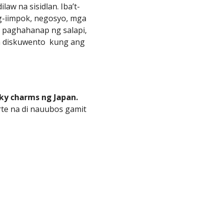
law na sisidlan. Iba’t-
ag-iimpok, negosyo, mga
a paghahanap ng salapi,
a diskuwento kung ang
cky charms ng Japan.
te na di nauubos gamit