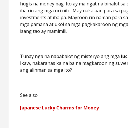
hugis na money bag. Ito ay maingat na binalot sa di
iba rin ang mga uri nito. May nakalaan para sa p
investments at iba pa. Mayroon rin naman para s
mga pamana at ukol sa mga pagkakaroon ng mg
isang tao ay mamimili.
Tunay nga na nababalot ng misteryo ang mga
lu
Ikaw, nakaranas ka na ba na magkaroon ng suwer
ang alinman sa mga ito?
See also:
Japanese Lucky Charms for Money