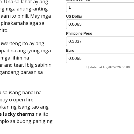
. Una sa lahat ay ang
ang mga anting-anting
saan ito binili. May mga
g pinakamahalaga sa
ito.
werteng ito ay ang
upad na ang iyong mga
 mga lihim na
and tear. Ibig sabihin,
agandang paraan sa
a sa isang banal na
poy o open fire.
ukan ng isang tao ang
e lucky charms
na ito
emplo sa buong panig ng