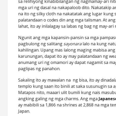
sa relihiyong kinabibilangan ng nagmamay-ari nito
mga uri ng dasal na nakapaloob dito. Nakatakip 
na ito ng silky cloth na nakatatak ang lugar kung 
palatandaan o codes din ang mga talisman. At an
lahat, ito ay inilalagay sa labas ng bag ng may-ari n
Ngunit ang mga kapansin-pansin sa mga pampasu
pagbulong ng salitang
sayonara
lalo na kung nat
kahilingan. Upang mas lalong maging mabisa ang
karunungan, dapat ito ay may palatandaan ng wear 
anumang uri ng omamori ay dapat nagamit sa m
paglipas ng panahon.
Sakaling ito ay mawalan na ng bisa, ito ay dinadal
templo kung saan ito binili at saka susunugin sa a
Matapos nito, maaari ulit bumili kung nais masub
angking galing ng mga charms. Ang mga
Japanes
ay mabibili sa 1,866 na shrines at 2,868 na mga t
Japan.