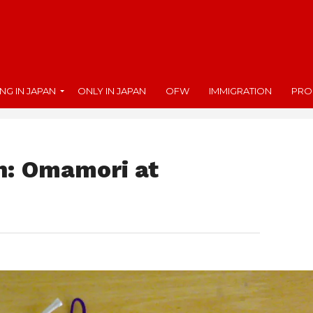
ING IN JAPAN
ONLY IN JAPAN
OFW
IMMIGRATION
PRO
n: Omamori at