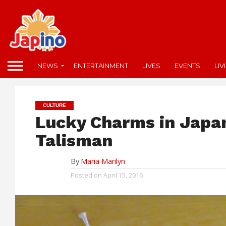
NEWS
ENTERTAINMENT
LIVES
EVENTS
LIV
CULTURE
Lucky Charms in Japa
Talisman
By
Maria Marilyn
Posted on
April 15, 2016