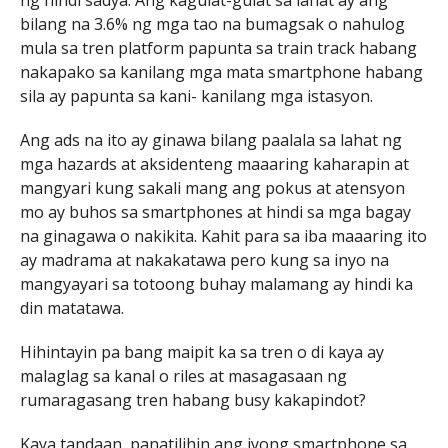
bilang na 3.6% ng mga tao na bumagsak o nahulog
mula sa tren platform papunta sa train track habang
nakapako sa kanilang mga mata smartphone habang
sila ay papunta sa kani- kanilang mga istasyon.
Ang ads na ito ay ginawa bilang paalala sa lahat ng
mga hazards at aksidenteng maaaring kaharapin at
mangyari kung sakali mang ang pokus at atensyon
mo ay buhos sa smartphones at hindi sa mga bagay
na ginagawa o nakikita. Kahit para sa iba maaaring ito
ay madrama at nakakatawa pero kung sa inyo na
mangyayari sa totoong buhay malamang ay hindi ka
din matatawa.
Hihintayin pa bang maipit ka sa tren o di kaya ay
malaglag sa kanal o riles at masagasaan ng
rumaragasang tren habang busy kakapindot?
Kaya tandaan, panatilihin ang iyong smartphone sa