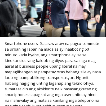
Smartphone users -Sa araw araw na pagco-commute
sa urban ng Japan na madalas ay inaabot ng 60
minuto kada byahe, ang smartphone ay isa sa
kinokonsiderang kaloob ng diyos para sa mga mag-
aaral at business people upang literal na may
mapaglibangan at pampatay oras habang sila ay nasa
loob ng pampublikong transportasyon. Ngunit
habang nagiging unting laganap ang teknolohiya,
tumataas din ang aksidente na kinasasangkutan ng
smartphones sapagkat ang mga users nito ay hindi
na mahiwalay ang mata sa kanilang mga telepono na
nagiging sanhi kung bakit minsan may mga