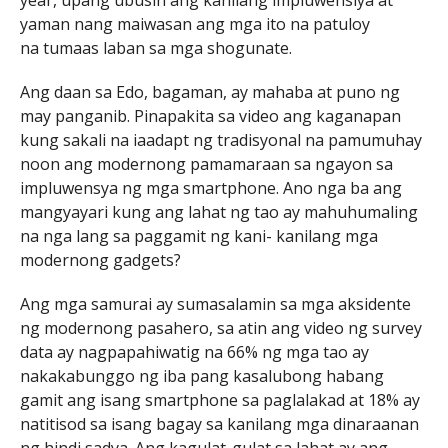
yaman nang maiwasan ang mga ito na patuloy
na tumaas laban sa mga shogunate.
Ang daan sa Edo, bagaman, ay mahaba at puno ng
may panganib. Pinapakita sa video ang kaganapan
kung sakali na iaadapt ng tradisyonal na pamumuhay
noon ang modernong pamamaraan sa ngayon sa
impluwensya ng mga smartphone. Ano nga ba ang
mangyayari kung ang lahat ng tao ay mahuhumaling
na nga lang sa paggamit ng kani- kanilang mga
modernong gadgets?
Ang mga samurai ay sumasalamin sa mga aksidente
ng modernong pasahero, sa atin ang video ng survey
data ay nagpapahiwatig na 66% ng mga tao ay
nakakabunggo ng iba pang kasalubong habang
gamit ang isang smartphone sa paglalakad at 18% ay
natitisod sa isang bagay sa kanilang mga dinaraanan
ng hindi sadya. Ang kagulat-gulat sa lahat ay ang