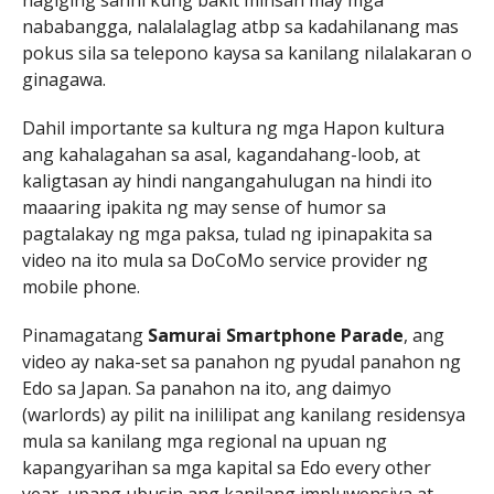
nababangga, nalalalaglag atbp sa kadahilanang mas
pokus sila sa telepono kaysa sa kanilang nilalakaran o
ginagawa.
Dahil importante sa kultura ng mga Hapon kultura
ang kahalagahan sa asal, kagandahang-loob, at
kaligtasan ay hindi nangangahulugan na hindi ito
maaaring ipakita ng may sense of humor sa
pagtalakay ng mga paksa, tulad ng ipinapakita sa
video na ito mula sa DoCoMo service provider ng
mobile phone.
Pinamagatang
Samurai Smartphone Parade
, ang
video ay naka-set sa panahon ng pyudal panahon ng
Edo sa Japan. Sa panahon na ito, ang daimyo
(warlords) ay pilit na inililipat ang kanilang residensya
mula sa kanilang mga regional na upuan ng
kapangyarihan sa mga kapital sa Edo every other
year, upang ubusin ang kanilang impluwensiya at