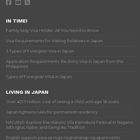
IN TIME!
Family Stay Visa Holder: All You Need to Know
Visa Requirements for Visiting Relatives in Japan
3 Types of Foreigner Visa in Japan
Application Requirements: Re-Entry Visa in Japan from the
Philippines
Types of Foreigner VISA in Japan
LIVING IN JAPAN
Over ¥21.7 million: cost of raising a child until age 18 soars
Japan tightens rules for permanent residency
NAGANO: Explore the Historic Vila Kamakura Festival in Nagano
with Iglus, Nabe, and Sengoku Tradition
English support para sa mga naghahanap ng apartments