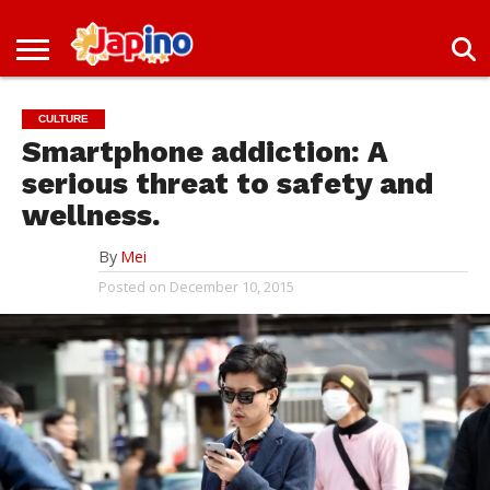
NEWS
ENTERTAINMENT
LIVES
EVENTS
LIVING
ONLY
OFW
IMMIGRATION
PROMO
JOBS
IN
IN
DEAL
CULTURE
JAPAN
JAPAN
Smartphone addiction: A
serious threat to safety and
wellness.
By
Mei
Posted on
December 10, 2015